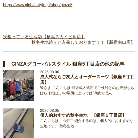
https://www.global-style.jp/shop/ginza5
次狙っている生地😲【横浜スカイビル店】
秋冬生地続々と入荷しております！！【新宿南口店】
GINZAグローバルスタイル 銀座5丁目店の他の記事
2026.08.06
成人式ならご友人とオーダースーツ【銀座５丁目
店】
皆さま こんにちは 最近成人式用でご検討とのお声がちら
ほら お住まいの場所によっては18歳で成人 ...
2026.08.05
個人的おすすめ秋冬生地 【銀座５丁目店】
こんにちは。 今回ご紹介するのは、個人的におすすめな
生地です。 秋冬生地 ...