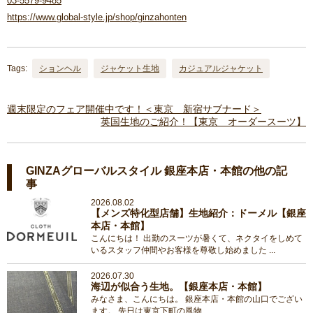
03-5579-9485
https://www.global-style.jp/shop/ginzahonten
Tags:
ションヘル
ジャケット生地
カジュアルジャケット
週末限定のフェア開催中です！＜東京 新宿サブナード＞
英国生地のご紹介！【東京 オーダースーツ】
GINZAグローバルスタイル 銀座本店・本館の他の記
事
2026.08.02
【メンズ特化型店舗】生地紹介：ドーメル【銀座
本店・本館】
こんにちは！ 出勤のスーツが暑くて、ネクタイをしめて
いるスタッフ仲間やお客様を尊敬し始めました ...
2026.07.30
海辺が似合う生地。【銀座本店・本館】
みなさま、こんにちは。 銀座本店・本館の山口でござい
ます。 先日は東京下町の風物 ...