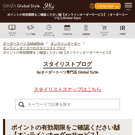
Language
ポイントの有効期限をご確認ください🙌【オンラインオーダーサービス】｜オーダースー
ツならGlobal Style
オーダースーツ GlobalStyle
オンラインオーダー
オンラインオーダーのスタイリストブログ
ポイントの有効期限をご確認ください🙌【オンラインオーダーサービス】
スタイリストブログ
byオーダースーツ専門店 Global Sytle
スタイリストスナップはこちら
ポイントの有効期限をご確認ください🙌
【オンラインオーダーサービス】