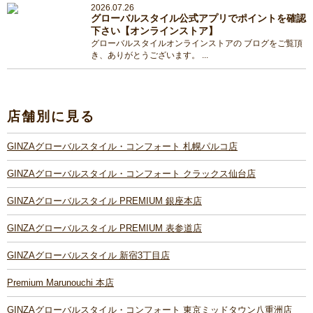
2026.07.26
グローバルスタイル公式アプリでポイントを確認
下さい【オンラインストア】
グローバルスタイルオンラインストアの ブログをご覧頂
き、ありがとうございます。 ...
店舗別に見る
GINZAグローバルスタイル・コンフォート 札幌パルコ店
GINZAグローバルスタイル・コンフォート クラックス仙台店
GINZAグローバルスタイル PREMIUM 銀座本店
GINZAグローバルスタイル PREMIUM 表参道店
GINZAグローバルスタイル 新宿3丁目店
Premium Marunouchi 本店
GINZAグローバルスタイル・コンフォート 東京ミッドタウン八重洲店