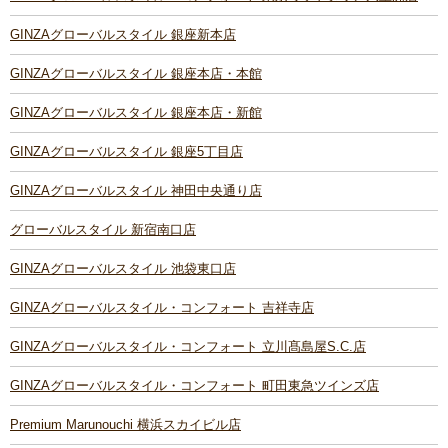
GINZAグローバルスタイル 銀座新本店
GINZAグローバルスタイル 銀座本店・本館
GINZAグローバルスタイル 銀座本店・新館
GINZAグローバルスタイル 銀座5丁目店
GINZAグローバルスタイル 神田中央通り店
グローバルスタイル 新宿南口店
GINZAグローバルスタイル 池袋東口店
GINZAグローバルスタイル・コンフォート 吉祥寺店
GINZAグローバルスタイル・コンフォート 立川髙島屋S.C.店
GINZAグローバルスタイル・コンフォート 町田東急ツインズ店
Premium Marunouchi 横浜スカイビル店