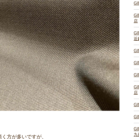
G
G
店
G
近
G
G
G
G
店
G
G
G
九
頂く方が多いですが、