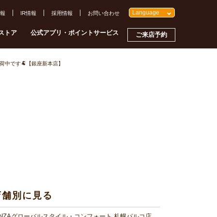
Language
報
IR情報
採用情報
お問い合わせ
ストア
公式アプリ・ポイントサービス
ご来店予約
荷中です🐏【銀座新本店】
店舗別に見る
INZAグローバルスタイル・コンフォート 札幌パルコ店