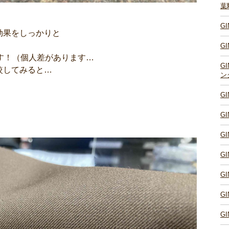
葉
G
効果をしっかりと
G
す！（個人差があります…
G
較してみると…
ン
G
G
G
G
G
G
G