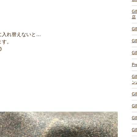
G
店
G
に入れ替えないと…
G
ます。

G
Pr
G
ン
G
G
G
G