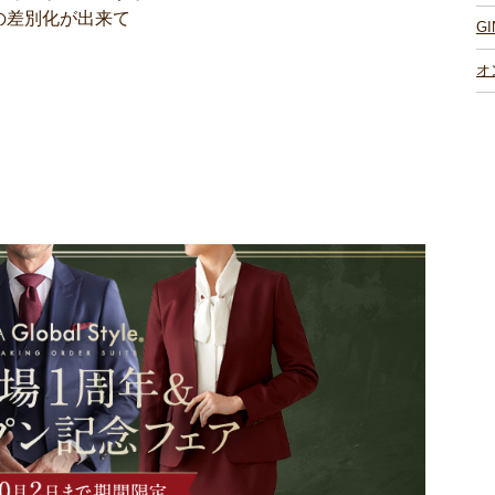
の差別化が出来て
G
オ
！