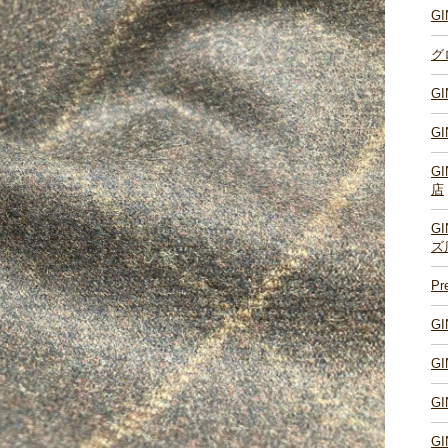
G
グ
G
G
G
店
G
ズ
P
G
G
G
G