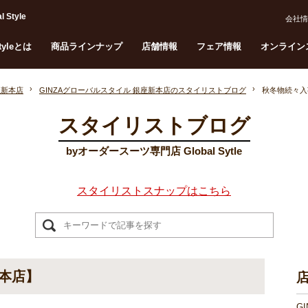
tyle
会社情
Styleとは
商品ラインナップ
店舗情報
フェア情報
オンライン
座新本店
GINZAグローバルスタイル 銀座新本店のスタイリストブログ
秋冬物続々入
スタイリストブログ
byオーダースーツ専門店 Global Sytle
スタイリストスナップはこちら
新本店】
G