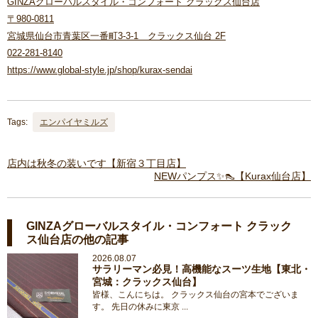
GINZAグローバルスタイル・コンフォート クラックス仙台店
〒980-0811
宮城県仙台市青葉区一番町3-3-1 クラックス仙台 2F
022-281-8140
https://www.global-style.jp/shop/kurax-sendai
Tags:
エンパイヤミルズ
店内は秋冬の装いです【新宿３丁目店】
NEWパンプス✨👠【Kurax仙台店】
GINZAグローバルスタイル・コンフォート クラック
ス仙台店の他の記事
2026.08.07
サラリーマン必見！高機能なスーツ生地【東北・
宮城：クラックス仙台】
皆様、こんにちは。 クラックス仙台の宮本でございま
す。 先日の休みに東京 ...