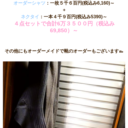
オーダーシャツ
：一枚５千６百円(税込み6,160)～
+
ネクタイ
：一本４千９百円(税込み5390)～
４点セットで合計6万３５００円（税込み
69,850）～
その他にもオーダーメイドで靴のオーダーもございます👞