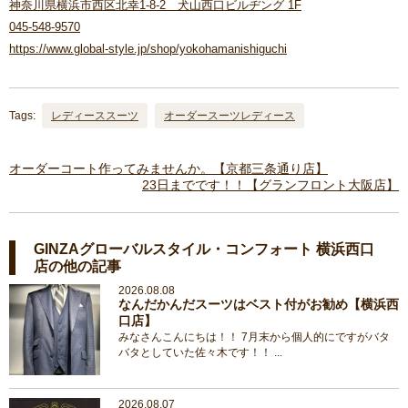
神奈川県横浜市西区北幸1-8-2 犬山西口ビルヂング 1F
045-548-9570
https://www.global-style.jp/shop/yokohamanishiguchi
Tags:
レディーススーツ
オーダースーツレディース
オーダーコート作ってみませんか。【京都三条通り店】
23日までです！！【グランフロント大阪店】
GINZAグローバルスタイル・コンフォート 横浜西口
店の他の記事
2026.08.08
なんだかんだスーツはベスト付がお勧め【横浜西
口店】
みなさんこんにちは！！ 7月末から個人的にですがバタ
バタとしていた佐々木です！！ ...
2026.08.07