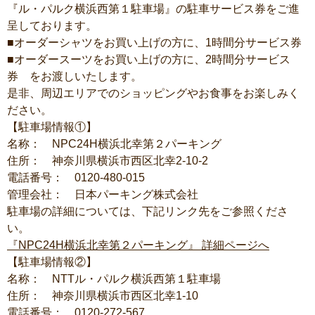
『ル・パルク横浜西第１駐車場』の駐車サービス券をご進
呈しております。
■
オーダーシャツをお買い上げの方に、
1
時間分サービス券
■
オーダースーツをお買い上げの方に、
2
時間分サービス
券 をお渡しいたします。
是非、周辺エリアでのショッピングやお食事をお楽しみく
ださい。
【駐車場情報
①
】
名称：
NPC24H
横浜北幸第２パーキング
住所： 神奈川県横浜市西区北幸
2-10-2
電話番号：
0120-480-015
管理会社： 日本パーキング株式会社
駐車場の詳細については、下記リンク先をご参照くださ
い。
『
NPC24H
横浜北幸第２パーキング』
詳細ページへ
【駐車場情報
②
】
名称：
NTT
ル・パルク横浜西第１駐車場
住所： 神奈川県横浜市西区北幸
1-10
電話番号：
0120-272-567