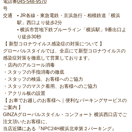
電話番
045-548-9570
号
交通
• JR
各線・東急電鉄・京浜急行・相模鉄道「横浜
駅」西口より徒歩
2
分
•
横浜市営地下鉄ブルーライン「横浜駅」
9
番出口よ
り徒歩
30
秒
【
新型コロナウイルス感染症の対策について
】
グローバルスタイルでは、全店にて新型コロナウイルスの
感染症対策を徹底して営業しております。
・店内のアルコール消毒
・スタッフの手指消毒の徹底
・スタッフの検温、お客様へのご協力
・スタッフのマスク着用、お客様へのご協力
・アクリル板の設置
【
お車でお越しのお客様へ｜便利なパーキングサービスの
ご案内
】
GINZA
グローバルスタイル・コンフォート
横浜西口店でご
注文頂いたお客様に、
当店近隣にある『
NPC24H
横浜北幸第２パーキング』