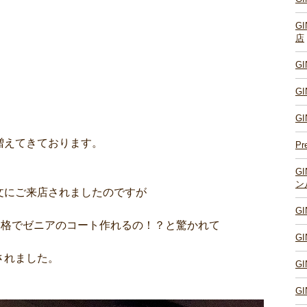
G
店
G
G
G
増えてきております。
Pr
G
ン
文にご来店されましたのですが
G
価格でゼニアのコート作れるの！？と驚かれて
G
されました。
G
G