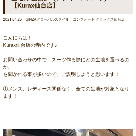
【Kurax仙台店】
2021.04.25 GINZAグローバルスタイル・コンフォート クラックス仙台店
こんにちは！
Kurax仙台店の寺内です♪
お問い合わせの中で、スーツ作る際にどの生地を選べるの
か、
を聞かれる事が多いので、ご説明しようと思います！
①メンズ、レディース関係なく、全ての生地が対象となり
ます！