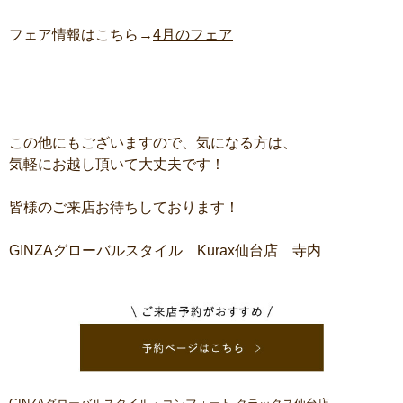
フェア情報はこちら→
4月のフェア
この他にもございますので、気になる方は、
気軽にお越し頂いて大丈夫です！
皆様のご来店お待ちしております！
GINZAグローバルスタイル Kurax仙台店 寺内