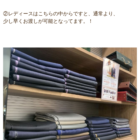
②レディースはこちらの中からですと、通常より、
少し早くお渡しが可能となってます。！