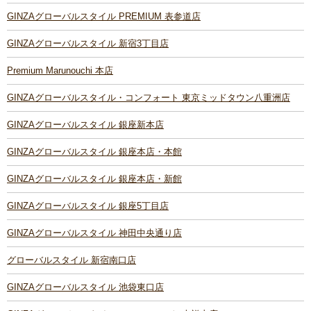
GINZAグローバルスタイル PREMIUM 表参道店
GINZAグローバルスタイル 新宿3丁目店
Premium Marunouchi 本店
GINZAグローバルスタイル・コンフォート 東京ミッドタウン八重洲店
GINZAグローバルスタイル 銀座新本店
GINZAグローバルスタイル 銀座本店・本館
GINZAグローバルスタイル 銀座本店・新館
GINZAグローバルスタイル 銀座5丁目店
GINZAグローバルスタイル 神田中央通り店
グローバルスタイル 新宿南口店
GINZAグローバルスタイル 池袋東口店