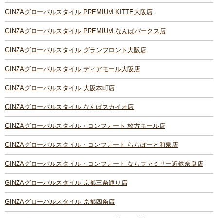
GINZAグローバルスタイル PREMIUM KITTE大阪店
GINZAグローバルスタイル PREMIUM なんばパークス店
GINZAグローバルスタイル グランフロント大阪店
GINZAグローバルスタイル ディアモール大阪店
GINZAグローバルスタイル 大阪本町店
GINZAグローバルスタイル なんばスカイオ店
GINZAグローバルスタイル・コンフォート 枚方モール店
GINZAグローバルスタイル・コンフォート ららぽーと和泉店
GINZAグローバルスタイル・コンフォート ならファミリー近鉄奈良店
GINZAグローバルスタイル 京都三条通り店
GINZAグローバルスタイル 京都四条店