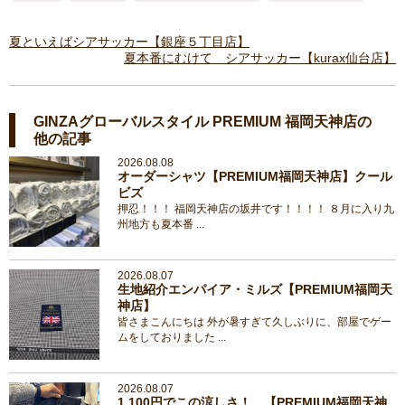
夏といえばシアサッカー【銀座５丁目店】
夏本番にむけて シアサッカー【kurax仙台店】
GINZAグローバルスタイル PREMIUM 福岡天神店の
他の記事
2026.08.08
オーダーシャツ【PREMIUM福岡天神店】クール
ビズ
押忍！！！ 福岡天神店の坂井です！！！！ ８月に入り九
州地方も夏本番 ...
2026.08.07
生地紹介エンパイア・ミルズ【PREMIUM福岡天
神店】
皆さまこんにちは 外が暑すぎて久しぶりに、部屋でゲー
ムをしておりました ...
2026.08.07
1,100円でこの涼しさ！ 【PREMIUM福岡天神