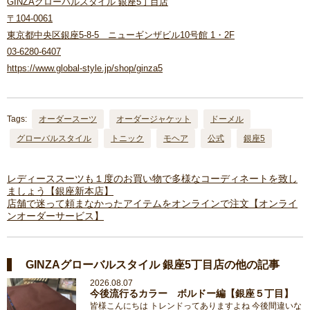
GINZAグローバルスタイル 銀座5丁目店
〒104-0061
東京都中央区銀座5-8-5 ニューギンザビル10号館 1・2F
03-6280-6407
https://www.global-style.jp/shop/ginza5
Tags:
オーダースーツ
オーダージャケット
ドーメル
グローバルスタイル
トニック
モヘア
公式
銀座5
レディーススーツも１度のお買い物で多様なコーディネートを致し
ましょう【銀座新本店】
店舗で迷って頼まなかったアイテムをオンラインで注文【オンライ
ンオーダーサービス】
GINZAグローバルスタイル 銀座5丁目店の他の記事
2026.08.07
今後流行るカラー ボルドー編【銀座５丁目】
皆様こんにちは トレンドってありますよね 今後間違いな