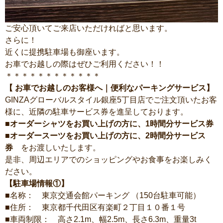
ご安心頂いてご来店いただければと思います。
さらに！
近くに提携駐車場も御座います。
お車でお越しの際はぜひご利用ください！！
＊＊＊＊＊＊＊＊＊＊＊＊
【 お車でお越しのお客様へ｜便利なパーキングサービス】
GINZAグローバルスタイル銀座5丁目店でご注文頂いたお客
様に、近隣の駐車サービス券を進呈しております。
■オーダーシャツをお買い上げの方に、1時間分サービス券
■オーダースーツをお買い上げの方に、2時間分サービス
券
をお渡しいたします。
是非、周辺エリアでのショッピングやお食事をお楽しみく
ださい。
【駐車場情報①】
■名称： 東京交通会館パーキング （150台駐車可能）
■住所： 東京都千代田区有楽町２丁目１０番１号
■車両制限： 高さ2.1m、幅2.5m、長さ6.3m、重量3t