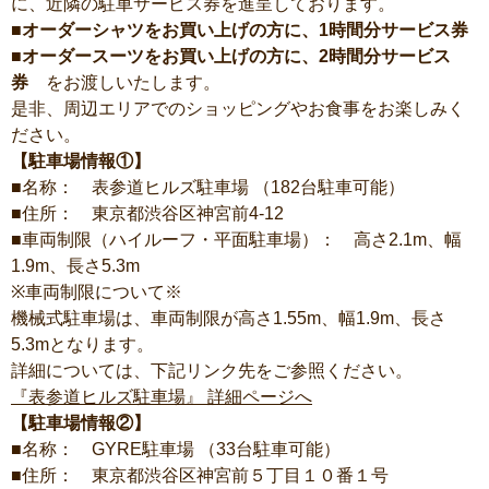
に、近隣の駐車サービス券を進呈しております。
■オーダーシャツをお買い上げの方に、1時間分サービス券
■オーダースーツをお買い上げの方に、2時間分サービス
券
をお渡しいたします。
是非、周辺エリアでのショッピングやお食事をお楽しみく
ださい。
【駐車場情報①】
■名称： 表参道ヒルズ駐車場 （182台駐車可能）
■住所： 東京都渋谷区神宮前4-12
■車両制限（ハイルーフ・平面駐車場）： 高さ2.1m、幅
1.9m、長さ5.3m
※車両制限について※
機械式駐車場は、車両制限が高さ1.55m、幅1.9m、長さ
5.3mとなります。
詳細については、下記リンク先をご参照ください。
『表参道ヒルズ駐車場』 詳細ページへ
【駐車場情報②】
■名称： GYRE駐車場 （33台駐車可能）
■住所： 東京都渋谷区神宮前５丁目１０番１号