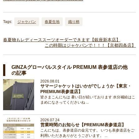
Tags:
ジャケパン
春夏生地
織り柄
春夏物もレディーススーツオーダーできます【銀座新本店】
この時期はジャケパンで！！！【京都四条店】
GINZAグローバルスタイル PREMIUM 表参道店の他
の記事
2026.08.01
サマージャケットはいかがでしょうか【東京・
PREMIUM表参道店】
皆さまこんにちは 暑い日が続いております 水分補給はこ
まめになさってくださいね ...
2026.07.24
営業時間のお知らせ【PREMIUM表参道店】
こんにちは、表参道店の金元です。 いつも表参道店をご
利用いただきありがとうございます。 ...