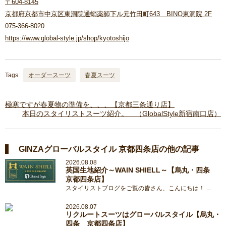
〒604-8145
京都府京都市中京区東洞院通蛸薬師下ル元竹田町643 BINO東洞院 2F
075-366-8020
https://www.global-style.jp/shop/kyotoshijo
Tags:
オーダースーツ
春夏スーツ
極寒ですが春夏物の準備を、、、【京都三条通り店】
本日のスタイリストスーツ紹介。 （GlobalStyle新宿南口店）
GINZAグローバルスタイル 京都四条店の他の記事
2026.08.08
英国生地紹介～WAIN SHIELL～【烏丸・四条
京都四条店】
スタイリストブログをご覧の皆さん、こんにちは！ ...
2026.08.07
リクルートスーツはグローバルスタイル【烏丸・
四条 京都四条店】