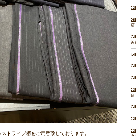
G
G
店
G
近
G
G
G
G
店
G
G
G
＆ストライプ柄をご用意致しております。