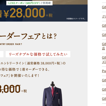
G
グ
G
G
G
店
G
ズ
P
G
G
G