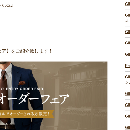
G
幌パルコ店
G
店
G
。
G
ェア】をご紹介致します！
G
Pr
G
ン
G
G
G
G