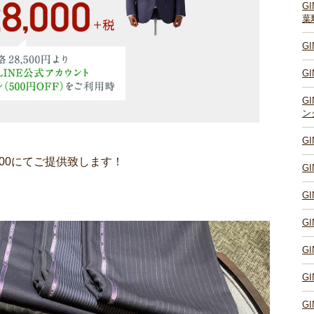
G
葉
G
G
G
ン
G
000にてご提供致します！
G
G
G
G
G
G