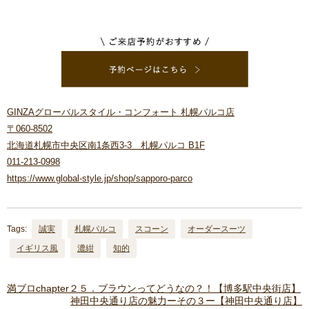
GINZAグローバルスタイル・コンフォート 札幌パルコ店
〒060-8502
北海道札幌市中央区南1条西3-3 札幌パルコ B1F
011-213-0998
https://www.global-style.jp/shop/sapporo-parco
Tags:
誠実
札幌パルコ
スコーン
オーダースーツ
イギリス風
濃紺
知的
満ブロchapter２５．ブラウンってどうなの？！【博多駅中央街店】
神田中央通り店の魅力ーその３ー【神田中央通り店】