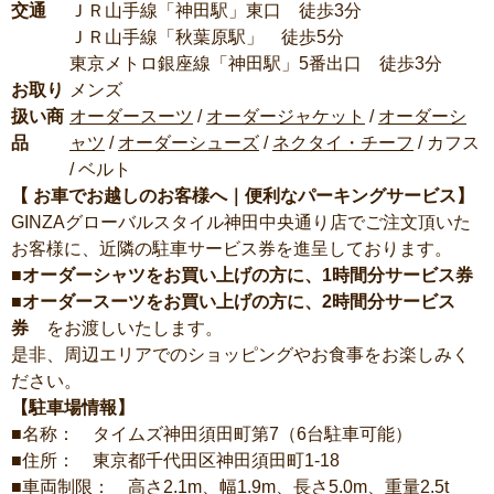
交通
ＪＲ山手線「神田駅」東口 徒歩3分
ＪＲ山手線「秋葉原駅」 徒歩5分
東京メトロ銀座線「神田駅」5番出口 徒歩3分
お取り
メンズ
扱い商
オーダースーツ
/
オーダージャケット
/
オーダーシ
品
ャツ
/
オーダーシューズ
/
ネクタイ・チーフ
/ カフス
/ ベルト
【 お車でお越しのお客様へ｜便利なパーキングサービス】
GINZAグローバルスタイル神田中央通り店でご注文頂いた
お客様に、近隣の駐車サービス券を進呈しております。
■オーダーシャツをお買い上げの方に、1時間分サービス券
■オーダースーツをお買い上げの方に、2時間分サービス
券
をお渡しいたします。
是非、周辺エリアでのショッピングやお食事をお楽しみく
ださい。
【駐車場情報】
■名称： タイムズ神田須田町第7（6台駐車可能）
■住所： 東京都千代田区神田須田町1-18
■車両制限： 高さ2.1m、幅1.9m、長さ5.0m、重量2.5t