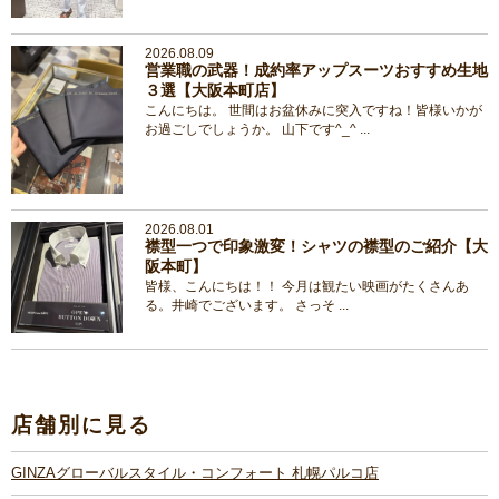
2026.08.09
営業職の武器！成約率アップスーツおすすめ生地
３選【大阪本町店】
こんにちは。 世間はお盆休みに突入ですね！皆様いかが
お過ごしでしょうか。 山下です^_^ ...
2026.08.01
襟型一つで印象激変！シャツの襟型のご紹介【大
阪本町】
皆様、こんにちは！！ 今月は観たい映画がたくさんあ
る。井崎でございます。 さっそ ...
店舗別に見る
GINZAグローバルスタイル・コンフォート 札幌パルコ店