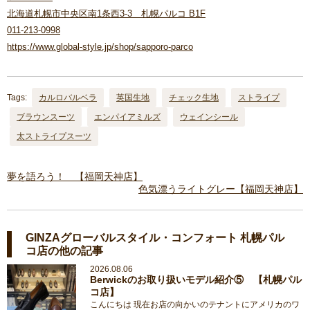
北海道札幌市中央区南1条西3-3 札幌パルコ B1F
011-213-0998
https://www.global-style.jp/shop/sapporo-parco
Tags:
カルロバルベラ
英国生地
チェック生地
ストライプ
ブラウンスーツ
エンパイアミルズ
ウェインシール
太ストライプスーツ
夢を語ろう！ 【福岡天神店】
色気漂うライトグレー【福岡天神店】
GINZAグローバルスタイル・コンフォート 札幌パル
コ店の他の記事
2026.08.06
Berwickのお取り扱いモデル紹介⑤ 【札幌パル
コ店】
こんにちは 現在お店の向かいのテナントにアメリカのワ