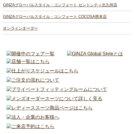
GINZAグローバルスタイル・コンフォート セントシティ北九州店
GINZAグローバルスタイル・コンフォート COCOSA熊本店
オンラインオーダー