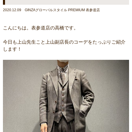
2020.12.09 GINZAグローバルスタイル PREMIUM 表参道店
こんにちは。表参道店の高橋です。
今日も上山先生こと上山副店長のコーデをたっぷりご紹介
します！