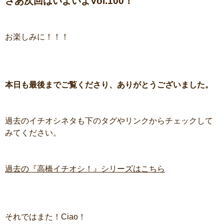
さあ次回はいよいよVol.100！
お楽しみに！！！
本日も最後までご覧くださり、ありがとうございました。
過去のイチオシネタも下のタグやリンクからチェックして
みてください。
過去の『高橋イチオシ！』シリーズはこちら
それではまた！Ciao！