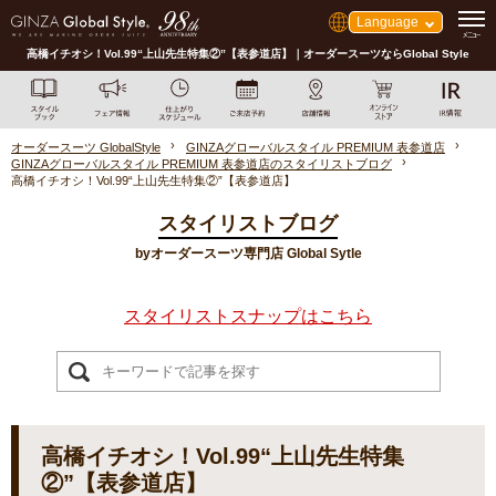
Language
高橋イチオシ！Vol.99“上山先生特集②”【表参道店】｜オーダースーツならGlobal Style
オーダースーツ GlobalStyle
GINZAグローバルスタイル PREMIUM 表参道店
GINZAグローバルスタイル PREMIUM 表参道店のスタイリストブログ
高橋イチオシ！Vol.99“上山先生特集②”【表参道店】
スタイリストブログ
byオーダースーツ専門店 Global Sytle
スタイリストスナップはこちら
高橋イチオシ！Vol.99“上山先生特集
②”【表参道店】