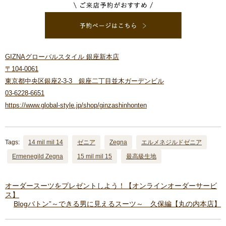
GIZNAグローバルスタイル 銀座新本店
〒104-0061
東京都中央区銀座2-3-3 銀座二丁目並木ガーデンビル
03-6228-6651
https://www.global-style.jp/shop/ginzashinhonten
Tags:
14 mil mil 14
ゼニア
Zegna
エルメネジルドゼニア
Ermenegild Zegna
15 mil mil 15
最高級生地
オーダースーツをプレゼントしよう！【オンラインオーダーサービ
ス】
Blogバトン”～できる男に見えるスーツ～ 久保編【丸の内本店】