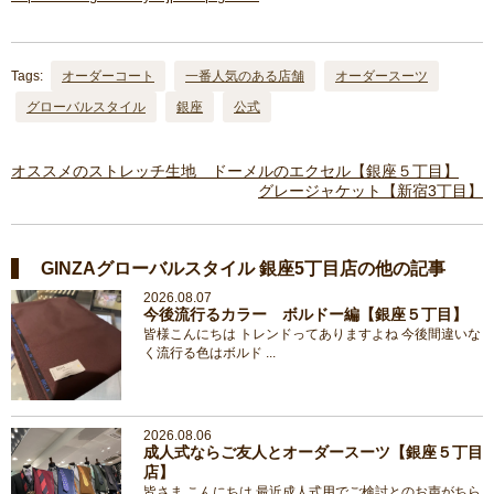
Tags:
オーダーコート
一番人気のある店舗
オーダースーツ
グローバルスタイル
銀座
公式
オススメのストレッチ生地 ドーメルのエクセル【銀座５丁目】
グレージャケット【新宿3丁目】
GINZAグローバルスタイル 銀座5丁目店の他の記事
2026.08.07
今後流行るカラー ボルドー編【銀座５丁目】
皆様こんにちは トレンドってありますよね 今後間違いな
く流行る色はボルド ...
2026.08.06
成人式ならご友人とオーダースーツ【銀座５丁目
店】
皆さま こんにちは 最近成人式用でご検討とのお声がちら