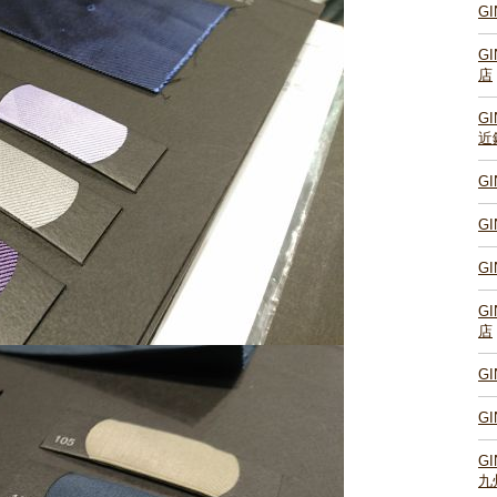
G
G
店
G
近
G
G
G
G
店
G
G
G
九