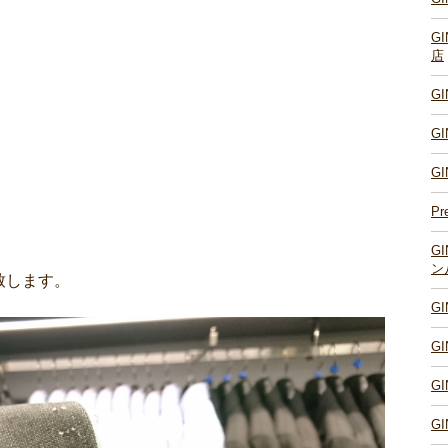
G
店
G
G
G
Pr
G
ン
致します。
G
G
G
G