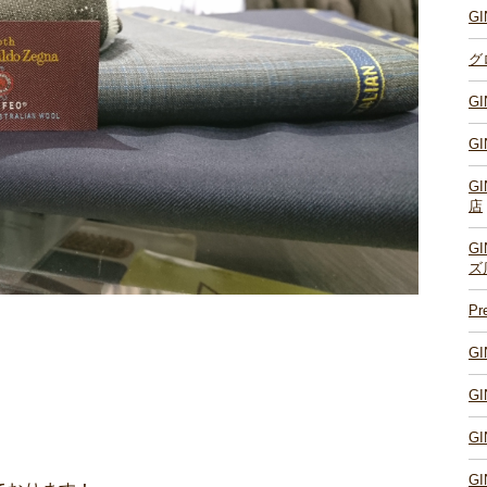
G
グ
G
G
G
店
G
ズ
P
G
G
G
G