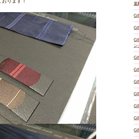
ております！
葉
G
G
G
ン
G
G
G
G
G
G
G