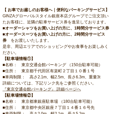
【 お車でお越しのお客様へ｜便利なパーキングサービス】
GINZAグローバルスタイル銀座本店グループでご注文頂い
たお客様に、近隣の駐車サービス券を進呈しております。
■オーダーシャツをお買い上げの方に、1時間分サービス券
■オーダースーツをお買い上げの方に、2時間分サービス
券
をお渡しいたします。
是非、周辺エリアでのショッピングやお食事をお楽しみく
ださい。
【駐車場情報①】
■名称： 東京交通会館パーキング （150台駐車可能）
■住所： 東京都千代田区有楽町２丁目１０番１号
■車両制限： 高さ2.1m、幅2.5m、長さ6.3m、重量3t
詳細については、下記リンク先をご参照ください。
『東京交通会館パーキング』 詳細ページへ
【駐車場情報②】
■名称： 東京都東銀座駐車場 （180台駐車可能）
■住所： 東京都中央区銀座７丁目１４番１６号先
■車両制限： 高さ2.0m、幅2.1m、長さ5.2m