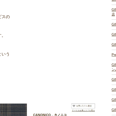
G
店
ビスの
G
G
す。
G
という
Pr
G
ン
G
G
G
G