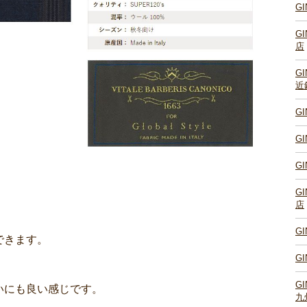
G
G
店
G
近
G
G
G
G
店
G
できます。
G
G
いにも良い感じです。
九