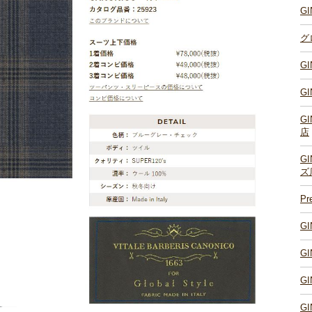
G
グ
G
G
G
店
G
ズ
P
G
G
G
G