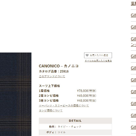
葉
G
G
G
ン
G
G
G
G
G
G
G