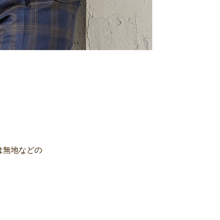
は無地などの
。