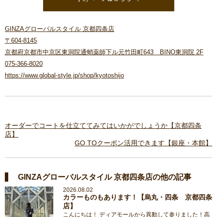
GINZAグローバルスタイル 京都四条店
〒604-8145
京都府京都市中京区東洞院通蛸薬師下ル元竹田町643 BINO東洞院 2F
075-366-8020
https://www.global-style.jp/shop/kyotoshijo
オーダーでコートを仕立ててみてはいかがでしょうか【京都四条
店】
GO TOクーポン活用できます【銀座・本館】
GINZAグローバルスタイル 京都四条店の他の記事
2026.08.02
カラーものもあります！【烏丸・四条 京都四条
店】
こんにちは！ ディアモールから異動して参りました！高