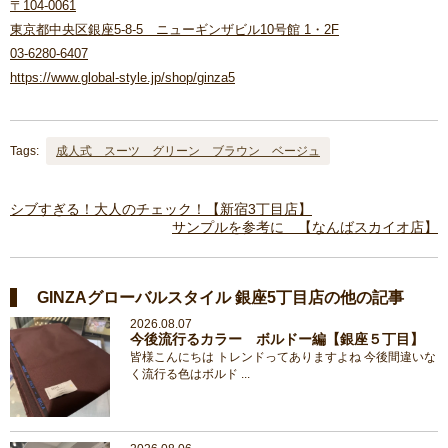
〒104-0061
東京都中央区銀座5-8-5 ニューギンザビル10号館 1・2F
03-6280-6407
https://www.global-style.jp/shop/ginza5
Tags:
成人式 スーツ グリーン ブラウン ベージュ
シブすぎる！大人のチェック！【新宿3丁目店】
サンプルを参考に 【なんばスカイオ店】
GINZAグローバルスタイル 銀座5丁目店の他の記事
2026.08.07
今後流行るカラー ボルドー編【銀座５丁目】
皆様こんにちは トレンドってありますよね 今後間違いな
く流行る色はボルド ...