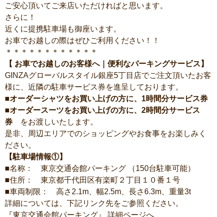
ご安心頂いてご来店いただければと思います。
さらに！
近くに提携駐車場も御座います。
お車でお越しの際はぜひご利用ください！！
＊＊＊＊＊＊＊＊＊＊＊＊
【 お車でお越しのお客様へ｜便利なパーキングサービス】
GINZAグローバルスタイル銀座5丁目店でご注文頂いたお客
様に、近隣の駐車サービス券を進呈しております。
■オーダーシャツをお買い上げの方に、1時間分サービス券
■オーダースーツをお買い上げの方に、2時間分サービス
券
をお渡しいたします。
是非、周辺エリアでのショッピングやお食事をお楽しみく
ださい。
【駐車場情報①】
■名称： 東京交通会館パーキング （150台駐車可能）
■住所： 東京都千代田区有楽町２丁目１０番１号
■車両制限： 高さ2.1m、幅2.5m、長さ6.3m、重量3t
詳細については、下記リンク先をご参照ください。
『東京交通会館パーキング』 詳細ページへ