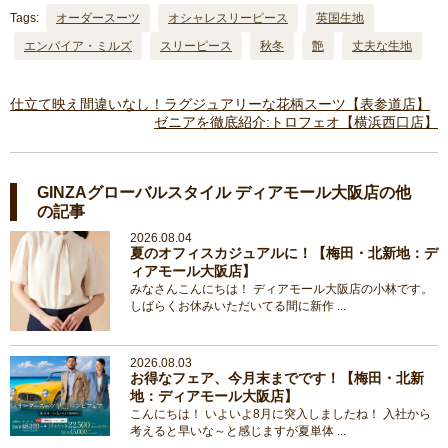
Tags:
オーダースーツ
オシャレスリーピース
英国生地
エンパイア・ミルズ
スリーピース
秋冬
艶
丈夫な生地
仕立て映え間違いなし！ラグジュアリーな花柄スーツ【表参道店】
ゼニアを徹底紹介:トロフェオ【横浜西口店】
GINZAグローバルスタイル ディアモール大阪店の他
の記事
2026.08.04
夏のオフィスカジュアルに！【梅田・北新地：デ
ィアモール大阪店】
みなさんこんにちは！ ディアモール大阪店の小林です。
しばらくお休みいただいてる間に新作 ...
2026.08.03
お得なフェア、今月末までです！【梅田・北新
地：ディアモール大阪店】
こんにちは！ いよいよ8月に突入しましたね！ 入社から
考えると早いな～と感じますが夏単体 ...