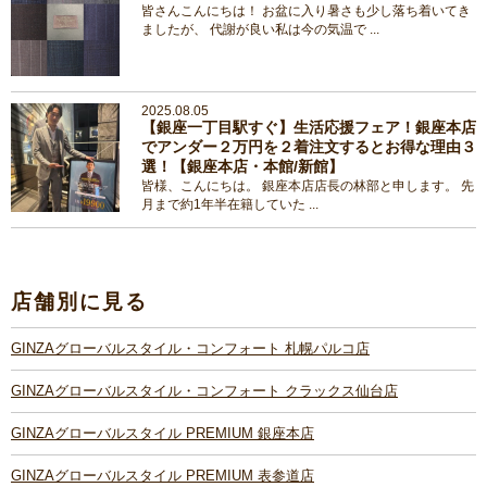
皆さんこんにちは！ お盆に入り暑さも少し落ち着いてき
ましたが、 代謝が良い私は今の気温で ...
2025.08.05
【銀座一丁目駅すぐ】生活応援フェア！銀座本店
でアンダー２万円を２着注文するとお得な理由３
選！【銀座本店・本館/新館】
皆様、こんにちは。 銀座本店店長の林部と申します。 先
月まで約1年半在籍していた ...
店舗別に見る
GINZAグローバルスタイル・コンフォート 札幌パルコ店
GINZAグローバルスタイル・コンフォート クラックス仙台店
GINZAグローバルスタイル PREMIUM 銀座本店
GINZAグローバルスタイル PREMIUM 表参道店