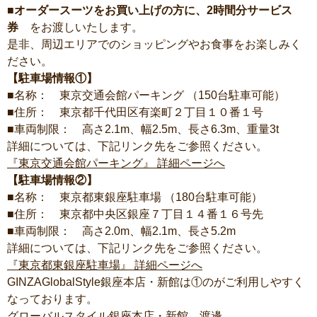
■オーダースーツをお買い上げの方に、2時間分サービス
券
をお渡しいたします。
是非、周辺エリアでのショッピングやお食事をお楽しみく
ださい。
【駐車場情報①】
■名称： 東京交通会館パーキング （150台駐車可能）
■住所： 東京都千代田区有楽町２丁目１０番１号
■車両制限： 高さ2.1m、幅2.5m、長さ6.3m、重量3t
詳細については、下記リンク先をご参照ください。
『東京交通会館パーキング』 詳細ページへ
【駐車場情報②】
■名称： 東京都東銀座駐車場 （180台駐車可能）
■住所： 東京都中央区銀座７丁目１４番１６号先
■車両制限： 高さ2.0m、幅2.1m、長さ5.2m
詳細については、下記リンク先をご参照ください。
『東京都東銀座駐車場』 詳細ページへ
GINZAGlobalStyle銀座本店・新館は①のがご利用しやすく
なっております。
グローバルスタイル銀座本店・新館 渡邊