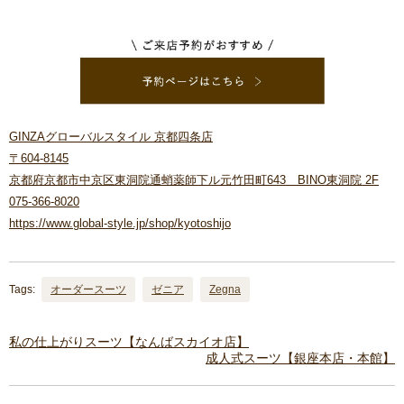
GINZAグローバルスタイル 京都四条店
〒604-8145
京都府京都市中京区東洞院通蛸薬師下ル元竹田町643 BINO東洞院 2F
075-366-8020
https://www.global-style.jp/shop/kyotoshijo
Tags:
オーダースーツ
ゼニア
Zegna
私の仕上がりスーツ【なんばスカイオ店】
成人式スーツ【銀座本店・本館】