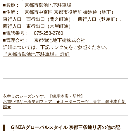
■名称： 京都市御池地下駐車場
■住所： 京都市中京区 京都市役所前 御池通（地下）
東行入口・西行出口（間之町通）、西行入口（麩屋町）、
西行入口・東行出口（木屋町通）
■電話番号： 075-253-2760
■管理会社： 京都御池地下街株式会社
詳細については、下記リンク先をご参照ください。
『京都市御池地下駐車場』 詳細
衣替えのシーズンです。【銀座本店・新館】
お買い得な三着早割フェア ★オーダースーツ 東京 銀座本店新
館★
GINZAグローバルスタイル 京都三条通り店の他の記