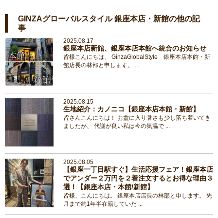
GINZAグローバルスタイル 銀座本店・新館の他の記
事
2025.08.17
銀座本店新館、銀座本店本館へ統合のお知らせ
皆様こんにちは、 GinzaGlobalStyle 銀座本店本館・新
館店長の林部と申します。 ...
2025.08.15
生地紹介：カノニコ【銀座本店本館・新館】
皆さんこんにちは！ お盆に入り暑さも少し落ち着いてき
ましたが、 代謝が良い私は今の気温で ...
2025.08.05
【銀座一丁目駅すぐ】生活応援フェア！銀座本店
でアンダー２万円を２着注文するとお得な理由３
選！【銀座本店・本館/新館】
皆様、こんにちは。 銀座本店店長の林部と申します。 先
月まで約1年半在籍していた ...