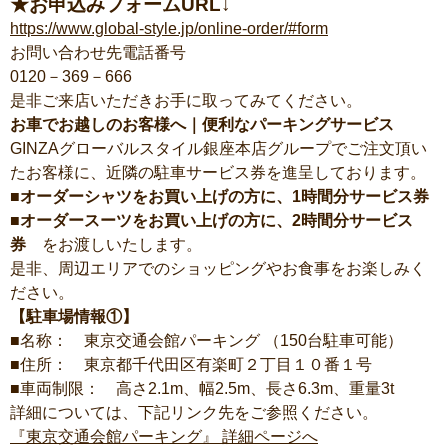
★お申込みフォームURL↓
https://www.global-style.jp/online-order/#form
お問い合わせ先電話番号
0120－369－666
是非ご来店いただきお手に取ってみてください。
お車でお越しのお客様へ｜便利なパーキングサービス
GINZAグローバルスタイル銀座本店グループでご注文頂い
たお客様に、近隣の駐車サービス券を進呈しております。
■オーダーシャツをお買い上げの方に、1時間分サービス券
■オーダースーツをお買い上げの方に、2時間分サービス
券
をお渡しいたします。
是非、周辺エリアでのショッピングやお食事をお楽しみく
ださい。
【駐車場情報①】
■名称： 東京交通会館パーキング （150台駐車可能）
■住所： 東京都千代田区有楽町２丁目１０番１号
■車両制限： 高さ2.1m、幅2.5m、長さ6.3m、重量3t
詳細については、下記リンク先をご参照ください。
『東京交通会館パーキング』 詳細ページへ