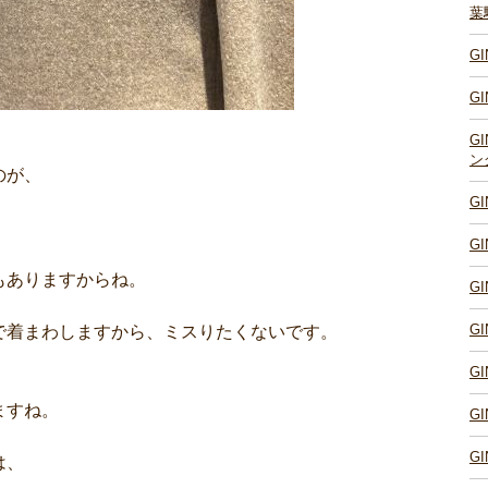
葉
G
G
G
ン
のが、
G
G
もありますからね。
G
G
で着まわしますから、ミスりたくないです。
G
ますね。
G
G
は、