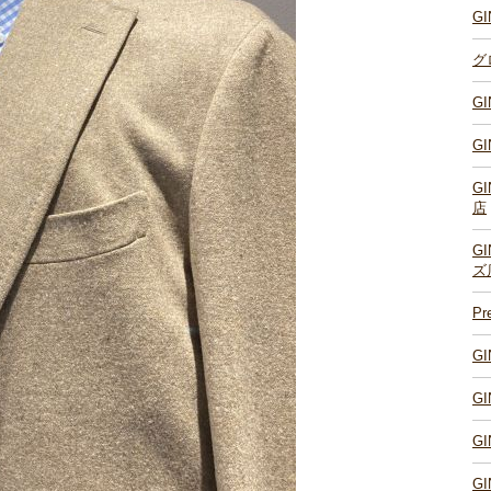
G
グ
G
G
G
店
G
ズ
P
G
G
G
G