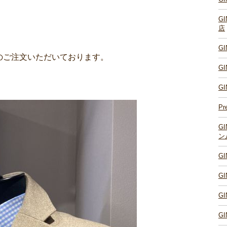
G
店
G
のご注文いただいております。
G
G
Pr
G
ン
G
G
G
G