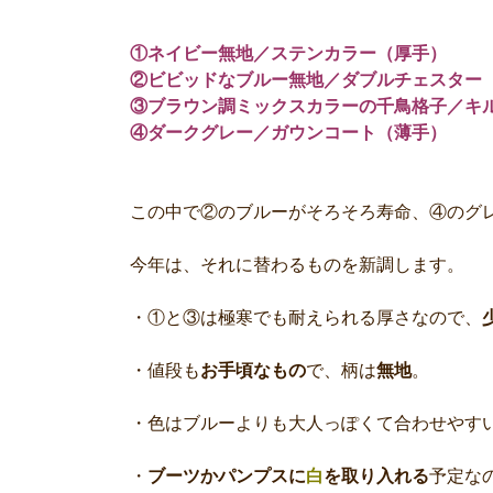
①ネイビー無地／ステンカラー（厚手）
②ビビッドなブルー無地／ダブルチェスター
③ブラウン調ミックスカラーの千鳥格子／キ
④ダークグレー／ガウンコート（薄手）
この中で②のブルーがそろそろ寿命、④のグ
今年は、それに替わるものを新調します。
・①と③は極寒でも耐えられる厚さなので、
・値段も
お手頃なもの
で、柄は
無地
。
・色はブルーよりも大人っぽくて合わせやす
・
ブーツかパンプスに
白
を取り入れる
予定な