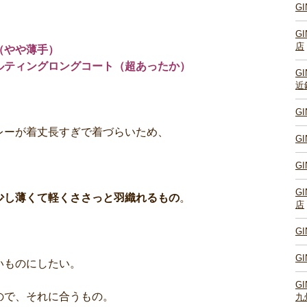
G
G
店
（やや薄手）
ルティングロングコート（超あったか）
G
近
G
レーが着丈長すぎで着づらいため、
G
G
G
少し薄くて軽くささっと羽織れるもの
。
店
G
G
いものにしたい。
G
ので、それに合うもの。
九