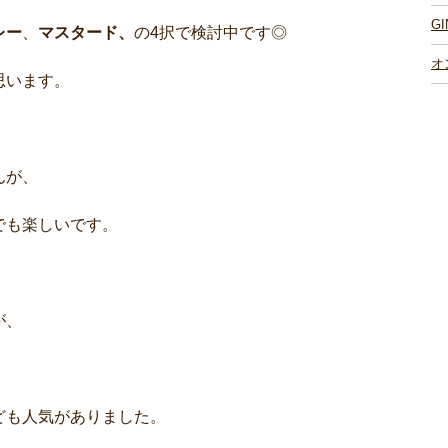
G
レー
、
マスタード、
の4択で検討中です◎
オ
思います。
んが、
でも楽しいです。
が、
ども人気がありました。