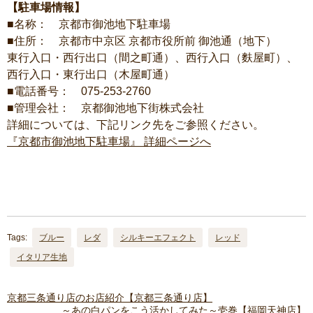
【駐車場情報】
■名称： 京都市御池地下駐車場
■住所： 京都市中京区 京都市役所前 御池通（地下）
東行入口・西行出口（間之町通）、西行入口（麩屋町）、
西行入口・東行出口（木屋町通）
■電話番号： 075-253-2760
■管理会社： 京都御池地下街株式会社
詳細については、下記リンク先をご参照ください。
『京都市御池地下駐車場』 詳細ページへ
Tags:
ブルー
レダ
シルキーエフェクト
レッド
イタリア生地
京都三条通り店のお店紹介【京都三条通り店】
～あの白パンをこう活かしてみた～壱巻【福岡天神店】