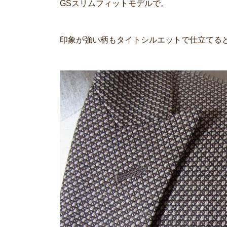
GSスリムフィットモデルで。
印象が強い柄もタイトシルエットで仕立てる