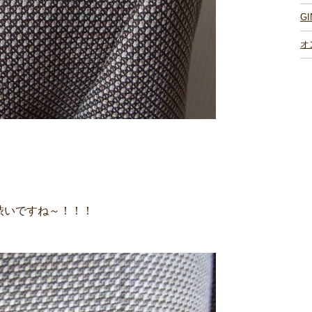
G
オ
渋いですね～！！！