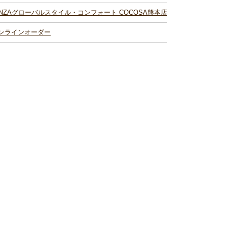
INZAグローバルスタイル・コンフォート COCOSA熊本店
ンラインオーダー