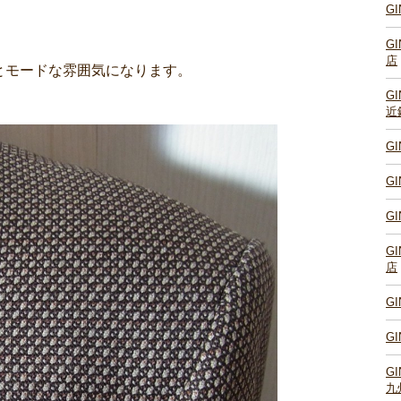
G
G
店
とモードな雰囲気になります。
G
近
G
G
G
G
店
G
G
G
九