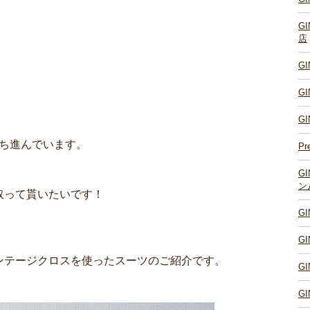
G
店
G
G
。
G
勝ち進んでいます。
Pr
G
ン
取って貰いたいです！
G
G
ンテージクロスを使ったスーツのご紹介です。
G
G