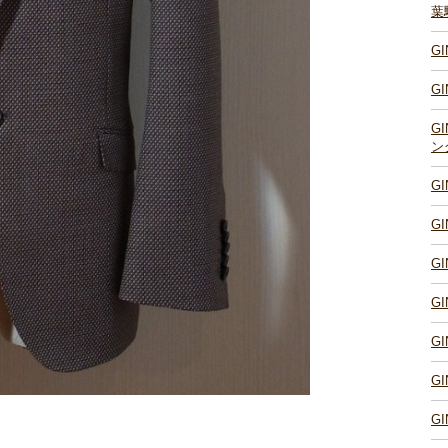
葉
G
G
G
ン
G
G
G
G
G
G
G