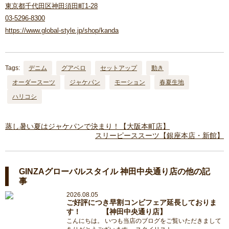
東京都千代田区神田須田町1-28
03-5296-8300
https://www.global-style.jp/shop/kanda
Tags:
デニム
グアベロ
セットアップ
動き
オーダースーツ
ジャケパン
モーション
春夏生地
ハリコシ
蒸し暑い夏はジャケパンで決まり！【大阪本町店】
スリーピーススーツ【銀座本店・新館】
GINZAグローバルスタイル 神田中央通り店の他の記
事
2026.08.05
ご好評につき早割コンビフェア延長しておりま
す！ 【神田中央通り店】
こんにちは。 いつも当店のブログをご覧いただきまして