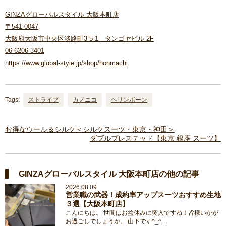
GINZAグローバルスタイル 大阪本町店
〒541-0047
大阪府大阪市中央区淡路町3-5-1 タンゴヤビル 2F
06-6206-3401
https://www.global-style.jp/shop/honmachi
Tags:
ストライプ
カノニコ
ヘリンボーン
お得なウール＆シルク＜シルクスーツ・東京・神田＞
ダブルブレステッド【東京 銀座 スーツ】
GINZAグローバルスタイル 大阪本町店の他の記事
2026.08.09
営業職の武器！成約率アップスーツおすすめ生地
３選【大阪本町店】
こんにちは。 世間はお盆休みに突入ですね！皆様いかが
お過ごしでしょうか。 山下です^_^ ...