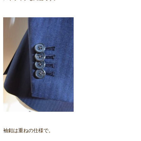
袖釦は重ねの仕様で。