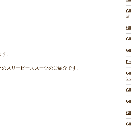
G
店
G
G
。
G
ます。
Pr
クのスリーピーススーツのご紹介です。
G
ン
G
G
G
G