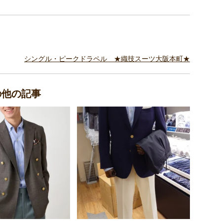
シングル・ピークドラペル ★織技スーツ大阪本町★
の他の記事