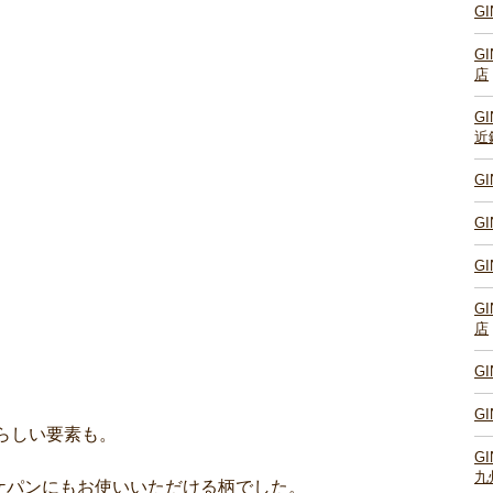
G
G
店
G
近
G
G
G
G
店
G
G
ーらしい要素も。
G
九
ケパンにもお使いいただける柄でした。