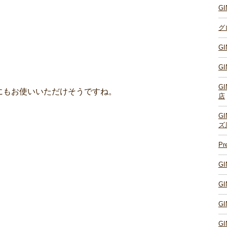
G
グ
G
G
G
にもお使いいただけそうですね。
店
G
ズ
P
G
G
G
G