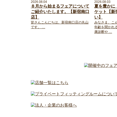
2026.08.04
2026.08.03
８月から始まるフェアについて
夏を豊かに
ご紹介いたします。【新宿南口
ケット【新
店】
い】
皆さんこんにちは。新宿南口店の丸山
みなさま、こ
です。 ...
年齢を聞かれ
康診断や ...