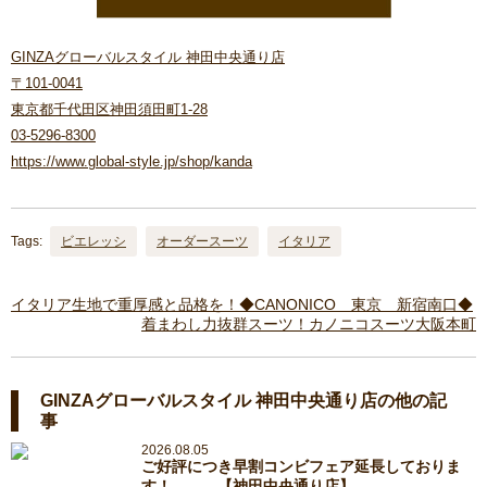
GINZAグローバルスタイル 神田中央通り店
〒101-0041
東京都千代田区神田須田町1-28
03-5296-8300
https://www.global-style.jp/shop/kanda
Tags:
ビエレッシ
オーダースーツ
イタリア
イタリア生地で重厚感と品格を！◆CANONICO 東京 新宿南口◆
着まわし力抜群スーツ！カノニコスーツ大阪本町
GINZAグローバルスタイル 神田中央通り店の他の記
事
2026.08.05
ご好評につき早割コンビフェア延長しておりま
す！ 【神田中央通り店】