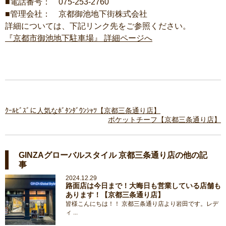
■電話番号： 075-253-2760
■管理会社： 京都御池地下街株式会社
詳細については、下記リンク先をご参照ください。
『京都市御池地下駐車場』 詳細ページへ
ｸｰﾙﾋﾞｽﾞに人気なﾎﾞﾀﾝﾀﾞｳﾝｼｬﾂ【京都三条通り店】
ポケットチーフ【京都三条通り店】
GINZAグローバルスタイル 京都三条通り店の他の記
事
2024.12.29
路面店は今日まで！大晦日も営業している店舗も
あります！【京都三条通り店】
皆様こんにちは！！ 京都三条通り店より岩田です。レデ
ィ ...