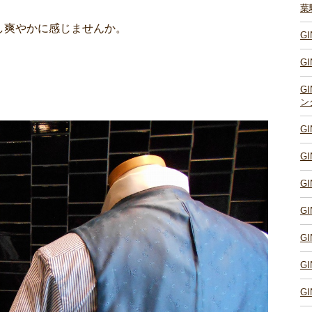
葉
し爽やかに感じませんか。
G
G
G
ン
G
G
G
G
G
G
G