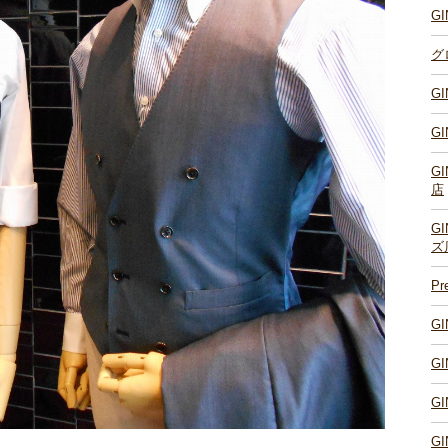
G
グ
G
G
G
店
G
ズ
P
G
G
G
G