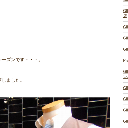
G
店
G
G
G
シーズンです・・・。
Pr
G
ン
更しました。
G
G
G
G