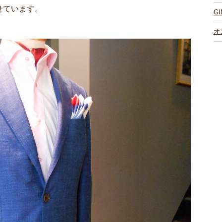
せています。
G
オ