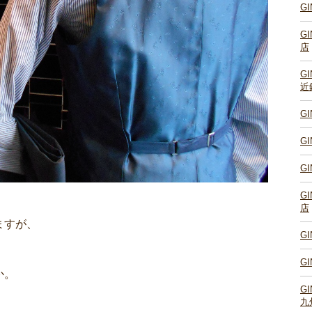
G
G
店
G
近
G
G
G
G
店
ますが、
G
G
か。
G
九