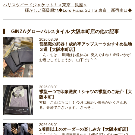
ハリスツイードジャケット！＜東京 銀座＞
輝かしい高級服地◆Loro Piana SUITS 東京 新宿南口◆
GINZAグローバルスタイル 大阪本町店の他の記事
2026.08.09
営業職の武器！成約率アップスーツおすすめ生地
３選【大阪本町店】
こんにちは。 世間はお盆休みに突入ですね！皆様いかが
お過ごしでしょうか。 山下です^_^ ...
2026.08.01
襟型一つで印象激変！シャツの襟型のご紹介【大
阪本町】
皆様、こんにちは！！ 今月は観たい映画がたくさんあ
る。井崎でございます。 さっそ ...
2026.08.01
2着目以上のオーダーの楽しみ方【大阪本町店】
こんにちは。 先週日曜日から『VIVANT』のシーズン２