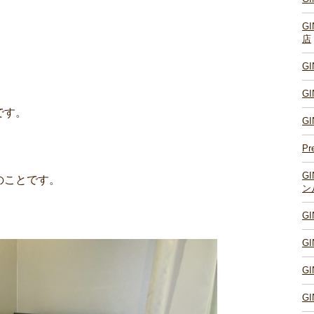
G
店
G
G
です。
G
Pr
G
のことです。
ン
G
G
G
G