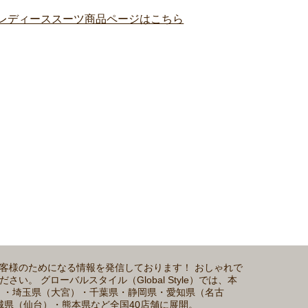
。
お客様のためになる情報を発信しております！ おしゃれで
 グローバルスタイル（Global Style）では、本
浜）・埼玉県（大宮）・千葉県・静岡県・愛知県（名古
城県（仙台）・熊本県など全国40店舗に展開。