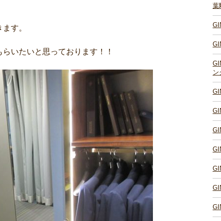
葉
G
きます。
G
もらいたいと思っております！！
G
ン
G
G
G
G
G
G
G