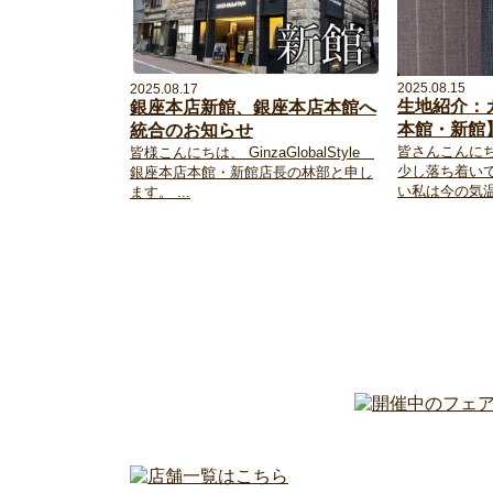
2025.08.15
2025.08.17
生地紹介：
銀座本店新館、銀座本店本館へ
本館・新館
統合のお知らせ
皆さんこんに
皆様こんにちは、 GinzaGlobalStyle
少し落ち着い
銀座本店本館・新館店長の林部と申し
い私は今の気温で
ます。 ...