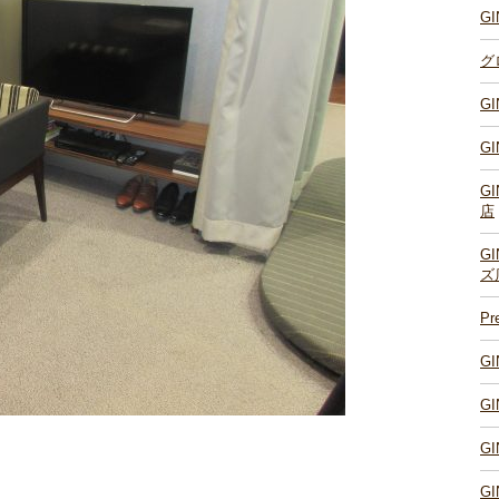
G
グ
G
G
G
店
G
ズ
P
G
G
G
G