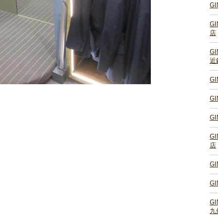
G
G
店
G
近
G
G
G
G
店
G
G
G
九