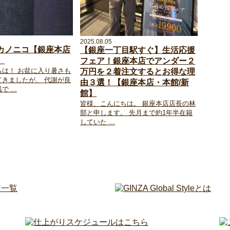
2025.08.05
カノニコ【銀座本店
【銀座一丁目駅すぐ】生活応援
】
フェア！銀座本店でアンダー２
ちは！ お盆に入り暑さも
万円を２着注文するとお得な理
てきましたが、 代謝が良
由３選！【銀座本店・本館/新
 ...
館】
皆様、こんにちは。 銀座本店店長の林
部と申します。 先月まで約1年半在籍
していた ...