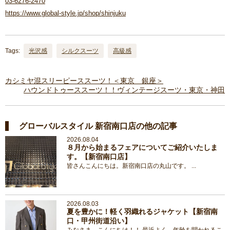
03-6276-2470
https://www.global-style.jp/shop/shinjuku
Tags:
光沢感
シルクスーツ
高級感
カシミヤ混スリーピーススーツ！＜東京 銀座＞
ハウンドトゥーススーツ！！ヴィンテージスーツ・東京・神田
グローバルスタイル 新宿南口店の他の記事
2026.08.04
８月から始まるフェアについてご紹介いたしま
す。【新宿南口店】
皆さんこんにちは。新宿南口店の丸山です。 ...
2026.08.03
夏を豊かに！軽く羽織れるジャケット【新宿南
口・甲州街道沿い】