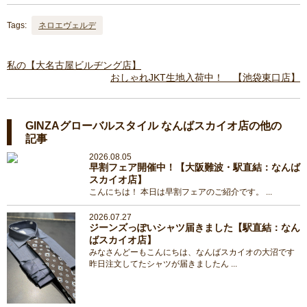
Tags:
ネロエヴェルデ
私の【大名古屋ビルヂング店】
おしゃれJKT生地入荷中！ 【池袋東口店】
GINZAグローバルスタイル なんばスカイオ店の他の
記事
2026.08.05
早割フェア開催中！【大阪難波・駅直結：なんば
スカイオ店】
こんにちは！ 本日は早割フェアのご紹介です。 ...
2026.07.27
ジーンズっぽいシャツ届きました【駅直結：なん
ばスカイオ店】
みなさんどーもこんにちは、なんばスカイオの大沼です
昨日注文してたシャツが届きましたん ...