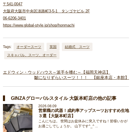
〒541-0047
大阪府大阪市中央区淡路町3-5-1 タンゴヤビル 2F
06-6206-3401
https://www.global-style.jp/shop/honmachi
Tags:
オーダースーツ
英国
結婚式 スーツ
スキャバル、スーツ、オーダー
エドウィン・ウッドハウス～派手を嗜む～【福岡天神店】
皺になりずらいスーツ！！！ 【銀座本店・本館】
GINZAグローバルスタイル 大阪本町店の他の記事
2026.08.09
営業職の武器！成約率アップスーツおすすめ生地
３選【大阪本町店】
こんにちは。 世間はお盆休みに突入ですね！皆様いかが
お過ごしでしょうか。 山下です^_^ ...