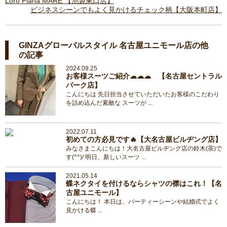
Loro Piana MARE 【池袋東口店】
ビジネスシーンでもよく見かけるチェック柄【大阪本町店】
GINZAグローバルスタイル 名古屋ユニモール店の他
の記事
2024.09.25
お客様スーツご紹介☁☁☁ 【名古屋セントラル
パーク店】
こんにちは 先日担当させていただいたお客様のこだわり
を詰め込んだ素敵な スーツが ...
2022.07.11
初めての方必見です🔥【大名古屋ビルヂング店】
みなさまこんにちは！大名古屋ビルヂング店の鈴木(茶)で
す(^^)/ 明日、新しいスーツ ...
2021.05.14
蝶ネクタイを付けるならシャツの襟はこれ！【名
古屋ユニモール】
こんにちは！ 本日は、パーティーシーンや結婚式でよく
見かける蝶 ...