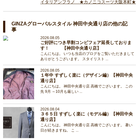
イタリアンフラノ ★カノニコスーツ大阪本町★
GINZAグローバルスタイル 神田中央通り店の他の記
事
2026.08.05
ご好評につき早割コンビフェア延長しておりま
す！ 【神田中央通り店】
こんにちは。 いつも当店のブログをご覧いただきまして
ありがとうございます。 スタイリスト ...
2026.08.05
１年中 すずしく楽に（デザイン編）【神田中央
通り店】
こんにちは。 神田中央通り店 高橋でございます。 この
先 9月 ～10月も厳しい ...
2026.08.04
３６５日 すずしく楽に（モデル編）【神田中央
通り店】
こんにちは。 神田中央通り店 高橋でございます。 暑い
日が続きますね。 こ ...