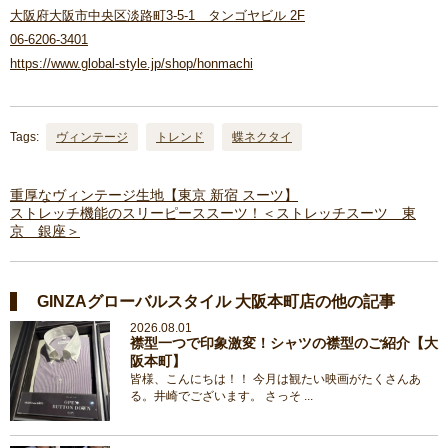
大阪府大阪市中央区淡路町3-5-1 タンゴヤビル 2F
06-6206-3401
https://www.global-style.jp/shop/honmachi
Tags:
ヴィンテージ
トレンド
蝶ネクタイ
重厚なヴィンテージ生地【東京 新宿 スーツ】
ストレッチ機能のスリーピーススーツ！＜ストレッチスーツ 東
京 銀座＞
GINZAグローバルスタイル 大阪本町店の他の記事
2026.08.01
襟型一つで印象激変！シャツの襟型のご紹介【大
阪本町】
皆様、こんにちは！！ 今月は観たい映画がたくさんあ
る。井崎でございます。 さっそ ...