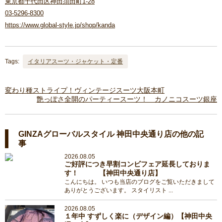
東京都千代田区神田須田町1-28
03-5296-8300
https://www.global-style.jp/shop/kanda
Tags:
イタリアスーツ・ジャケット・定番
変わり種ストライプ！ヴィンテージスーツ大阪本町
艶っぽさ全開のパーティースーツ！ カノニコスーツ銀座
GINZAグローバルスタイル 神田中央通り店の他の記
事
2026.08.05
ご好評につき早割コンビフェア延長しておりま
す！ 【神田中央通り店】
こんにちは。 いつも当店のブログをご覧いただきまして
ありがとうございます。 スタイリスト ...
2026.08.05
１年中 すずしく楽に（デザイン編）【神田中央