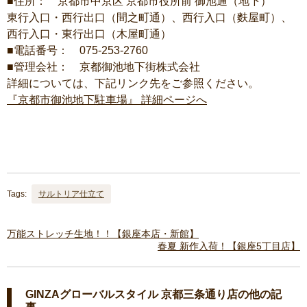
■住所： 京都市中京区 京都市役所前 御池通（地下）
東行入口・西行出口（間之町通）、西行入口（麩屋町）、
西行入口・東行出口（木屋町通）
■電話番号： 075-253-2760
■管理会社： 京都御池地下街株式会社
詳細については、下記リンク先をご参照ください。
『京都市御池地下駐車場』 詳細ページへ
Tags:
サルトリア仕立て
万能ストレッチ生地！！【銀座本店・新館】
春夏 新作入荷！【銀座5丁目店】
GINZAグローバルスタイル 京都三条通り店の他の記